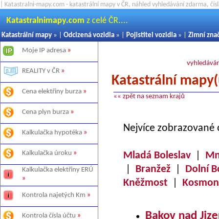
| Katastralni-mapy.com - katastrální mapy v ČR, náhled vyhledávání zdarma, čí
Katastralnimapy.com
z celé ČR....
Katastrální mapy
» |
Odcizená vozidla
» |
Pojistitel vozidla
» |
Zimní zna
Moje IP adresa
»
vyhledáván
REALITY v ČR
»
Katastrální mapy(
Cena elektřiny burza
»
«« zpět na seznam krajů
Cena plyn burza
»
Nejvíce zobrazované 
Kalkulačka hypotéka
»
Kalkulačka úroku
»
Mladá Boleslav
|
Mn
|
Branžež
|
Dolní 
Kalkulačka elektřiny ERÚ
»
Kněžmost
|
Kosmon
Kontrola najetých Km
»
Bakov nad Jiz
Kontrola čísla účtu
»