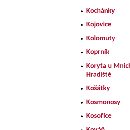
Kochánky
Kojovice
Kolomuty
Koprník
Koryta u Mnic
Hradiště
Košátky
Kosmonosy
Kosořice
Kováň