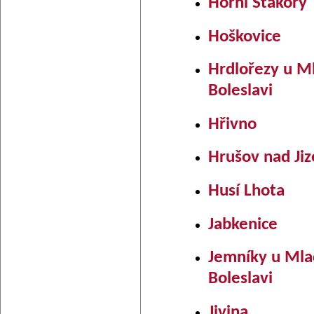
Horní Stakory
Hoškovice
Hrdlořezy u M
Boleslavi
Hřivno
Hrušov nad Ji
Husí Lhota
Jabkenice
Jemníky u Ml
Boleslavi
Jivina