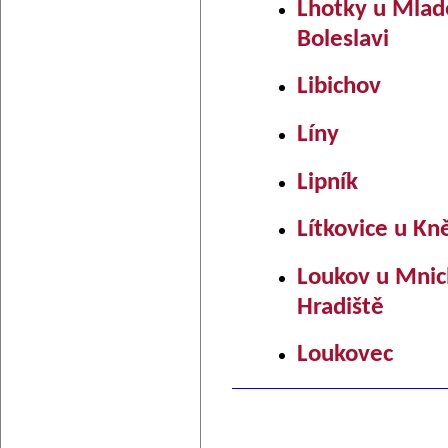
Lhotky u Mlad
Boleslavi
Libichov
Líny
Lipník
Lítkovice u K
Loukov u Mni
Hradiště
Loukovec