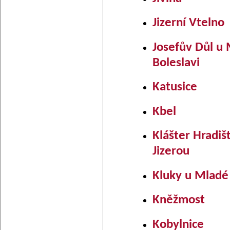
Jizerní Vtelno
Josefův Důl u
Boleslavi
Katusice
Kbel
Klášter Hradiš
Jizerou
Kluky u Mladé 
Kněžmost
Kobylnice