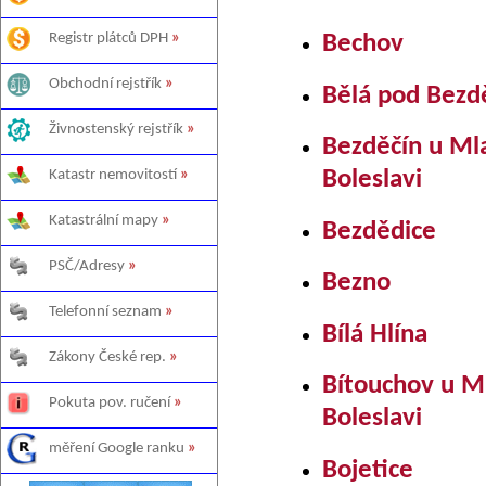
Registr plátců DPH
»
Bechov
Obchodní rejstřík
»
Bělá pod Bez
Živnostenský rejstřík
»
Bezděčín u Ml
Boleslavi
Katastr nemovitostí
»
Katastrální mapy
»
Bezdědice
PSČ/Adresy
»
Bezno
Telefonní seznam
»
Bílá Hlína
Zákony České rep.
»
Bítouchov u M
Pokuta pov. ručení
»
Boleslavi
měření Google ranku
»
Bojetice