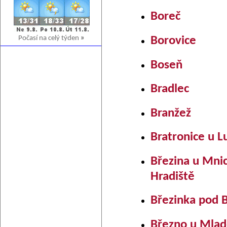
Boreč
Počasí na celý týden
»
Borovice
Boseň
Bradlec
Branžež
Bratronice u L
Březina u Mni
Hradiště
Březinka pod
Březno u Mlad