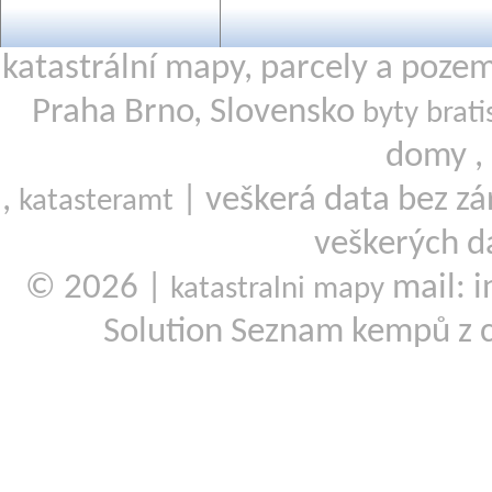
katastrální mapy, parcely a poze
Praha Brno, Slovensko
byty brati
domy ,
,
| veškerá data bez zá
katasteramt
veškerých d
© 2026 |
mail: i
katastralni mapy
Solution Seznam kempů z 