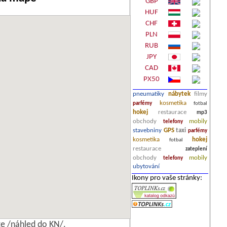
GBP
HUF
CHF
PLN
RUB
JPY
CAD
PX50
pneumatiky
nábytek
filmy
kosmetika
parfémy
fotbal
hokej
restaurace
mp3
obchody
mobily
telefony
stavebniny
GPS
taxi
parfémy
kosmetika
hokej
fotbal
restaurace
zateplení
obchody
mobily
telefony
ubytování
Ikony pro vaše stránky:
e /náhled do KN/.