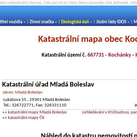
hled vyhledávání zdarma, čísla parcel pro byty domy pozemky čísla jednotek, m
titel vozidla
» |
Zimní značka
» |
Ekologická daň
» |
Jízdní řády IDOS
» |
M
Katastrální mapa obec K
Katastrální území č.
667731 - Kochánky
-
Katastrální úřad Mladá Boleslav
okres: Mladá Boleslav
Lukášova 55 , 29301 Mladá Boleslav
Tel.: 326722771, Fax: 326331110
a
««
katastrální mapy Mladá Boleslav
vyhledávání v KN(budovy, parc
««
katastrální mapy ČR
Náhled do katastru nemovitostí