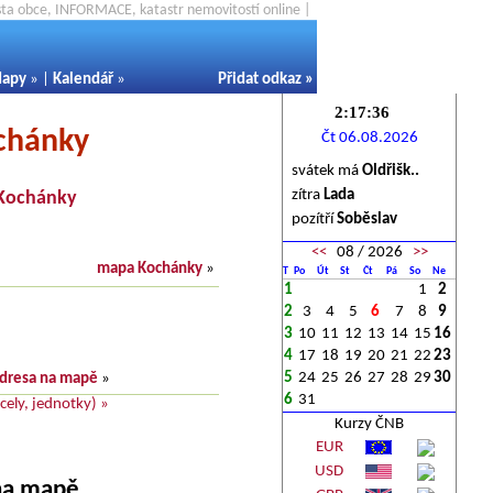
ěsta obce, INFORMACE, katastr nemovitostí online |
apy
» |
Kalendář
»
Přidat odkaz
»
ochánky
Čt 06.08.2026
svátek má
Oldřišk..
zítra
Lada
Kochánky
pozítří
Soběslav
<<
08 / 2026
>>
mapa Kochánky
»
T
Po
Út
St
Čt
Pá
So
Ne
1
1
2
2
3
4
5
6
7
8
9
3
10
11
12
13
14
15
16
4
17
18
19
20
21
22
23
5
24
25
26
27
28
29
30
dresa na mapě
»
6
31
ely, jednotky) »
Kurzy ČNB
EUR
USD
 na mapě