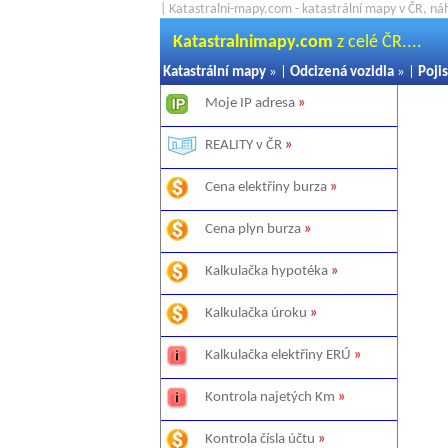
| Katastralni-mapy.com - katastrální mapy v ČR, ná
Katastralnimapy.com
z celé ČR....
Katastrální mapy
» |
Odcizená vozidla
» |
Pojis
Moje IP adresa
»
REALITY v ČR
»
Cena elektřiny burza
»
Cena plyn burza
»
Kalkulačka hypotéka
»
Kalkulačka úroku
»
Kalkulačka elektřiny ERÚ
»
Kontrola najetých Km
»
Kontrola čísla účtu
»