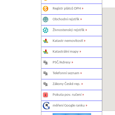
Registr plátců DPH
»
Obchodní rejstřík
»
Živnostenský rejstřík
»
Katastr nemovitostí
»
Katastrální mapy
»
PSČ/Adresy
»
Telefonní seznam
»
Zákony České rep.
»
Pokuta pov. ručení
»
měření Google ranku
»