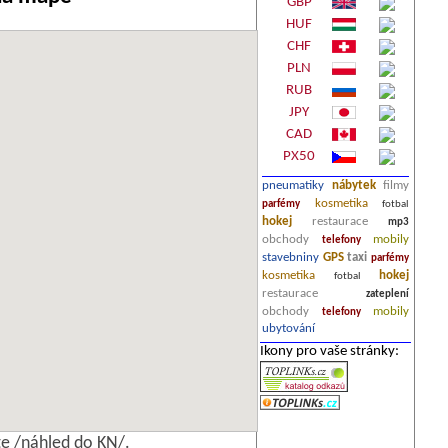
GBP
HUF
CHF
PLN
RUB
JPY
CAD
PX50
pneumatiky
nábytek
filmy
kosmetika
parfémy
fotbal
hokej
restaurace
mp3
obchody
mobily
telefony
stavebniny
GPS
taxi
parfémy
kosmetika
hokej
fotbal
restaurace
zateplení
obchody
mobily
telefony
ubytování
Ikony pro vaše stránky:
e /náhled do KN/.