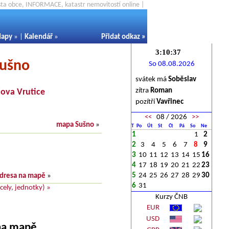
ěsta obce, INFORMACE, katastr nemovitostí online |
apy
» |
Kalendář
»
Přidat odkaz
»
Sušno
So 08.08.2026
svátek má
Soběslav
zítra
Roman
ova Vrutice
pozítří
Vavřinec
<<
08 / 2026
>>
mapa Sušno
»
T
Po
Út
St
Čt
Pá
So
Ne
1
1
2
2
3
4
5
6
7
8
9
3
10
11
12
13
14
15
16
4
17
18
19
20
21
22
23
5
24
25
26
27
28
29
30
dresa na mapě
»
6
31
ely, jednotky) »
Kurzy ČNB
EUR
USD
 na mapě