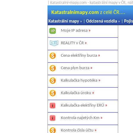
| Katastralni-mapy.com - katastrální mapy v ČR, ná
Katastralnimapy.com
z celé ČR....
Katastrální mapy
» |
Odcizená vozidla
» |
Pojis
Moje IP adresa
»
REALITY v ČR
»
Cena elektřiny burza
»
Cena plyn burza
»
Kalkulačka hypotéka
»
Kalkulačka úroku
»
Kalkulačka elektřiny ERÚ
»
Kontrola najetých Km
»
Kontrola čísla účtu
»