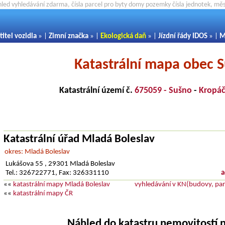
hled vyhledávání zdarma, čísla parcel pro byty domy pozemky čísla jednotek, m
titel vozidla
» |
Zimní značka
» |
Ekologická daň
» |
Jízdní řády IDOS
» |
M
Katastrální mapa obec 
Katastrální území č.
675059 - Sušno
-
Kropáč
Katastrální úřad Mladá Boleslav
okres: Mladá Boleslav
Lukášova 55 , 29301 Mladá Boleslav
Tel.: 326722771, Fax: 326331110
a
««
katastrální mapy Mladá Boleslav
vyhledávání v KN(budovy, parc
««
katastrální mapy ČR
Náhled do katastru nemovitostí