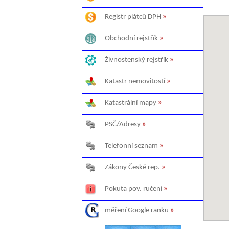
Registr plátců DPH
»
Obchodní rejstřík
»
Živnostenský rejstřík
»
Katastr nemovitostí
»
Katastrální mapy
»
PSČ/Adresy
»
Telefonní seznam
»
Zákony České rep.
»
Pokuta pov. ručení
»
měření Google ranku
»