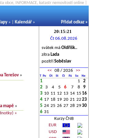
ěsta obce, INFORMACE, katastr nemovitostí online |
apy
» |
Kalendář
»
Přidat odkaz
»
Čt 06.08.2026
svátek má
Oldřišk..
zítra
Lada
pozítří
Soběslav
<<
08 / 2026
>>
a Terešov
»
T
Po
Út
St
Čt
Pá
So
Ne
1
1
2
2
3
4
5
6
7
8
9
3
10
11
12
13
14
15
16
4
17
18
19
20
21
22
23
5
24
25
26
27
28
29
30
na mapě
»
6
31
dnotky) »
Kurzy ČNB
EUR
USD