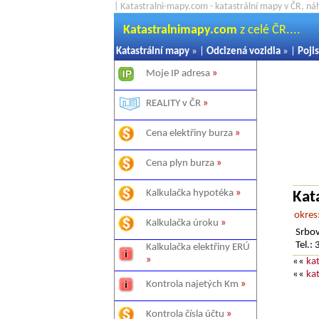
| Katastralni-mapy.com - katastrální mapy v ČR, ná
Katastralnimapy.com
z celé ČR....
Katastrální mapy
» |
Odcizená vozidla
» |
Pojis
Moje IP adresa
»
REALITY v ČR
»
Cena elektřiny burza
»
Cena plyn burza
»
Kalkulačka hypotéka
»
Kat
okres
Kalkulačka úroku
»
Srbov
Tel.
Kalkulačka elektřiny ERÚ
»
««
ka
««
ka
Kontrola najetých Km
»
Kontrola čísla účtu
»