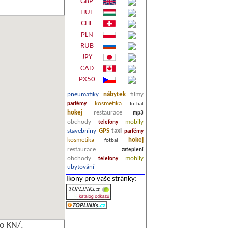
GBP
HUF
CHF
PLN
RUB
JPY
CAD
PX50
pneumatiky
nábytek
filmy
kosmetika
parfémy
fotbal
hokej
restaurace
mp3
obchody
mobily
telefony
stavebniny
GPS
taxi
parfémy
kosmetika
hokej
fotbal
restaurace
zateplení
obchody
mobily
telefony
ubytování
Ikony pro vaše stránky:
o KN/.