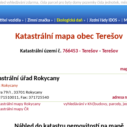
hled vyhledávání zdarma, čísla parcel pro byty domy pozemky čísla jednotek, m
titel vozidla
» |
Zimní značka
» |
Ekologická daň
» |
Jízdní řády IDOS
» |
M
Katastrální mapa obec Terešov
Katastrální území č.
766453 - Terešov
-
Terešov
map
astrální úřad Rokycany
: Rokycany
a 79/I , 33701 Rokycany
: 371510011, Fax: 371725540
adresa 
tastrální mapy Rokycany
vyhledávání v KN(budovy, parcely, je
tastrální mapy ČR
Náhled do katastru nemovitostí na mapě