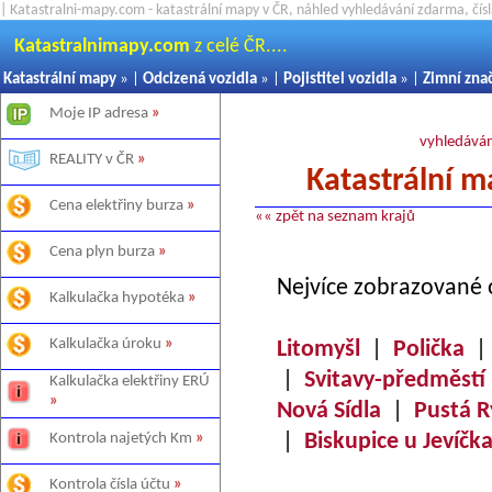
| Katastralni-mapy.com - katastrální mapy v ČR, náhled vyhledávání zdarma, čí
Katastralnimapy.com
z celé ČR....
Katastrální mapy
» |
Odcizená vozidla
» |
Pojistitel vozidla
» |
Zimní zna
Moje IP adresa
»
vyhledáván
REALITY v ČR
»
Katastrální m
Cena elektřiny burza
»
«« zpět na seznam krajů
Cena plyn burza
»
Nejvíce zobrazované 
Kalkulačka hypotéka
»
Kalkulačka úroku
»
Litomyšl
|
Polička
|
Svitavy-předměstí
Kalkulačka elektřiny ERÚ
»
Nová Sídla
|
Pustá 
|
Biskupice u Jevíčk
Kontrola najetých Km
»
Kontrola čísla účtu
»