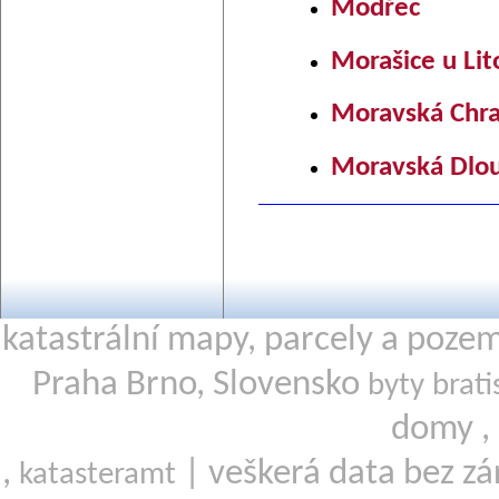
Modřec
Morašice u Li
Moravská Chra
Moravská Dlo
katastrální mapy, parcely a poze
Praha Brno, Slovensko
byty brati
domy ,
,
| veškerá data bez zá
katasteramt