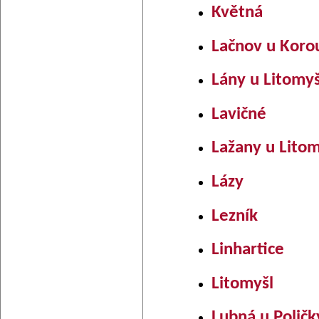
Květná
Lačnov u Koro
Lány u Litomyš
Lavičné
Lažany u Lito
Lázy
Lezník
Linhartice
Litomyšl
Lubná u Poličk