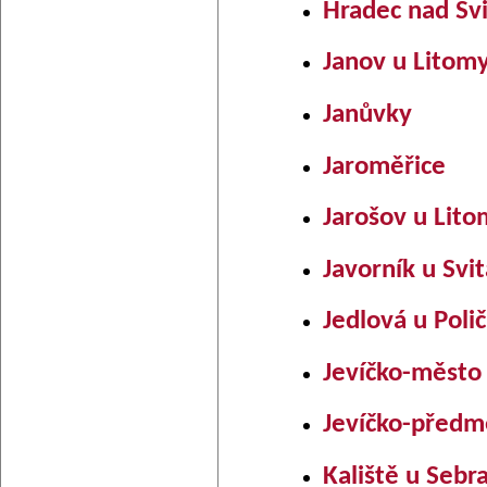
Hradec nad Sv
Janov u Litomy
Janůvky
Jaroměřice
Jarošov u Lito
Javorník u Svi
Jedlová u Poli
Jevíčko-město
Jevíčko-předm
Kaliště u Sebr