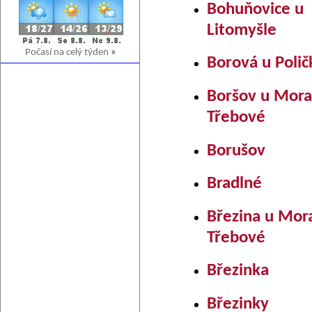
Bohuňovice u
Litomyšle
Počasí na celý týden
»
Borová u Polič
Boršov u Mora
Třebové
Borušov
Bradlné
Březina u Mor
Třebové
Březinka
Březinky