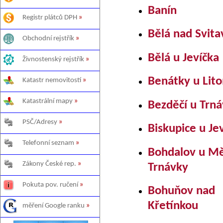
Banín
Registr plátců DPH
»
Bělá nad Svit
Obchodní rejstřík
»
Bělá u Jevíčka
Živnostenský rejstřík
»
Benátky u Lit
Katastr nemovitostí
»
Katastrální mapy
»
Bezděčí u Trn
PSČ/Adresy
»
Biskupice u Je
Telefonní seznam
»
Bohdalov u M
Zákony České rep.
»
Trnávky
Pokuta pov. ručení
»
Bohuňov nad
Křetínkou
měření Google ranku
»