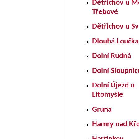
Dětřichov u M
Třebové
Dětřichov u Sv
Dlouhá Loučka
Dolní Rudná
Dolní Sloupnic
Dolní Újezd u
Litomyšle
Gruna
Hamry nad Kře