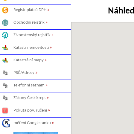
Náhled
Registr plátců DPH
»
Obchodní rejstřík
»
Živnostenský rejstřík
»
Katastr nemovitostí
»
Katastrální mapy
»
PSČ/Adresy
»
Telefonní seznam
»
Zákony České rep.
»
Pokuta pov. ručení
»
měření Google ranku
»