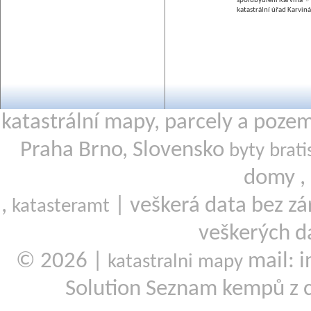
spolubydlení Karviná
katastrální úřad Karviná
katastrální mapy, parcely a poze
Praha Brno, Slovensko
byty brati
domy ,
,
| veškerá data bez zá
katasteramt
veškerých d
© 2026 |
mail: i
katastralni mapy
Solution Seznam kempů z 