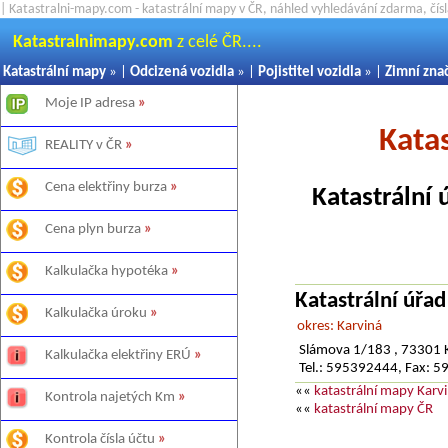
| Katastralni-mapy.com - katastrální mapy v ČR, náhled vyhledávání zdarma, čí
Katastralnimapy.com
z celé ČR....
Katastrální mapy
» |
Odcizená vozidla
» |
Pojistitel vozidla
» |
Zimní zna
Moje IP adresa
»
Kata
REALITY v ČR
»
Cena elektřiny burza
»
Katastrální 
Cena plyn burza
»
Kalkulačka hypotéka
»
Katastrální úřad
Kalkulačka úroku
»
okres: Karviná
Slámova 1/183 , 73301 K
Kalkulačka elektřiny ERÚ
»
Tel.: 595392444, Fax: 
««
katastrální mapy Karv
Kontrola najetých Km
»
««
katastrální mapy ČR
Kontrola čísla účtu
»