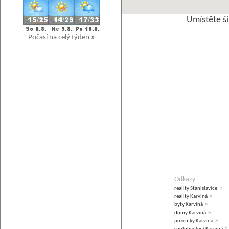
Umístěte š
Počasí na celý týden
»
Odkazy
»
reality Stanislavice
»
reality Karviná
»
byty Karviná
»
domy Karviná
»
pozemky Karviná
»