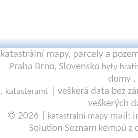
katastrální mapy, parcely a poze
Praha Brno, Slovensko
byty brati
domy ,
,
| veškerá data bez zá
katasteramt
veškerých d
© 2026 |
mail: i
katastralni mapy
Solution Seznam kempů z 