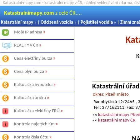
| Katastralni-mapy.com - katastrální mapy v ČR, náhled vyhledávání zdarma, čí
Katastralnimapy.com
z celé ČR....
Katastrální mapy
» |
Odcizená vozidla
» |
Pojistitel vozidla
» |
Zimní zna
Moje IP adresa
»
Kat
REALITY v ČR
»
K
Cena elektřiny burza
»
Cena plyn burza
»
Kalkulačka hypotéka
»
Katastrální úřa
okres: Plzeň-město
Kalkulačka úroku
»
Radobyčická 12/2465 , 
Tel.: 377162111, Fax: 
Kalkulačka elektřiny ERÚ
»
««
katastrální mapy Plze
««
katastrální mapy ČR
Kontrola najetých Km
»
Kontrola čísla účtu
»
Ná