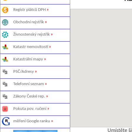
Registr plátců DPH
»
Obchodní rejstřík
»
Živnostenský rejstřík
»
Katastr nemovitostí
»
Katastrální mapy
»
PSČ/Adresy
»
Telefonní seznam
»
Zákony České rep.
»
Pokuta pov. ručení
»
měření Google ranku
»
Umístěte š