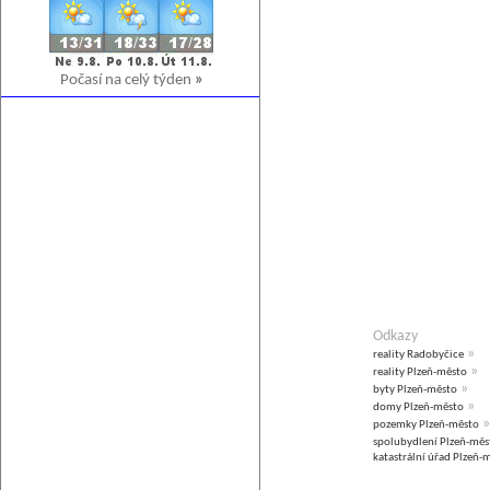
Počasí na celý týden
»
Odkazy
»
reality Radobyčice
»
reality Plzeň-město
»
byty Plzeň-město
»
domy Plzeň-město
»
pozemky Plzeň-město
spolubydlení Plzeň-měs
katastrální úřad Plzeň-