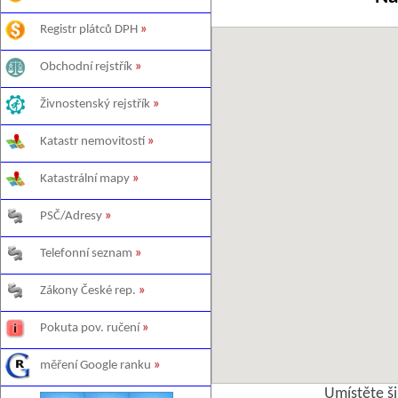
Registr plátců DPH
»
Obchodní rejstřík
»
Živnostenský rejstřík
»
Katastr nemovitostí
»
Katastrální mapy
»
PSČ/Adresy
»
Telefonní seznam
»
Zákony České rep.
»
Pokuta pov. ručení
»
měření Google ranku
»
Umístěte š