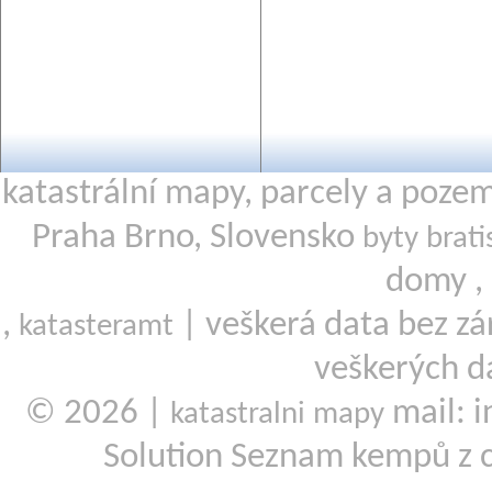
katastrální mapy, parcely a poze
Praha Brno, Slovensko
byty brati
domy ,
,
| veškerá data bez zá
katasteramt
veškerých d
© 2026 |
mail: i
katastralni mapy
Solution Seznam kempů z 