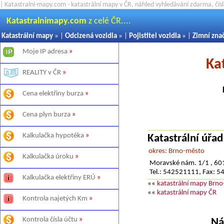
| Katastralni-mapy.com - katastrální mapy v ČR, náhled vyhledávání zdarma, čí
Katastralnimapy.com
z celé ČR....
Katastrální mapy
» |
Odcizená vozidla
» |
Pojistitel vozidla
» |
Zimní zna
Moje IP adresa
»
Ka
REALITY v ČR
»
Cena elektřiny burza
»
Cena plyn burza
»
Kalkulačka hypotéka
»
Katastrální úřa
okres: Brno-město
Kalkulačka úroku
»
Moravské nám. 1/1 , 60
Tel.: 542521111, Fax: 
Kalkulačka elektřiny ERÚ
»
««
katastrální mapy Brn
««
katastrální mapy ČR
Kontrola najetých Km
»
Kontrola čísla účtu
»
Ná