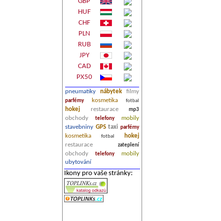
GBP
HUF
CHF
PLN
RUB
JPY
CAD
PX50
pneumatiky
nábytek
filmy
kosmetika
parfémy
fotbal
hokej
restaurace
mp3
obchody
mobily
telefony
stavebniny
GPS
taxi
parfémy
kosmetika
hokej
fotbal
restaurace
zateplení
obchody
mobily
telefony
ubytování
Ikony pro vaše stránky: