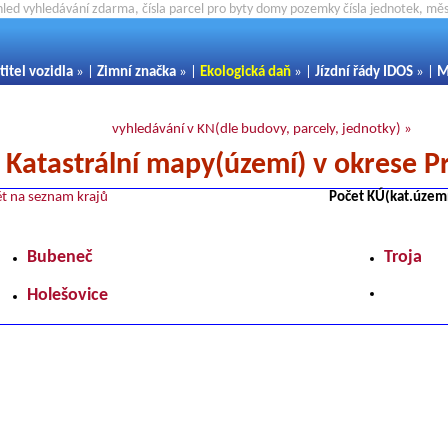
hled vyhledávání zdarma, čísla parcel pro byty domy pozemky čísla jednotek, m
titel vozidla
» |
Zimní značka
» |
Ekologická daň
» |
Jízdní řády IDOS
» |
M
vyhledávání v KN(dle budovy, parcely, jednotky) »
Katastrální mapy(území) v okrese P
ět na seznam krajů
Počet KÚ(kat.území
Bubeneč
Troja
Holešovice