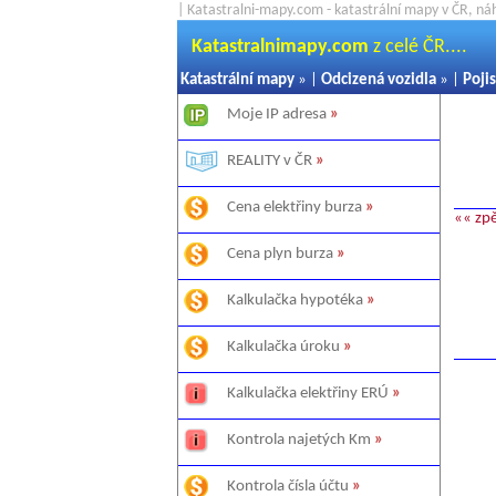
| Katastralni-mapy.com - katastrální mapy v ČR, ná
Katastralnimapy.com
z celé ČR....
Katastrální mapy
» |
Odcizená vozidla
» |
Pojis
Moje IP adresa
»
REALITY v ČR
»
Cena elektřiny burza
»
«« zp
Cena plyn burza
»
Kalkulačka hypotéka
»
Kalkulačka úroku
»
Kalkulačka elektřiny ERÚ
»
Kontrola najetých Km
»
Kontrola čísla účtu
»