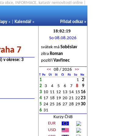
ěsta obce, INFORMACE, katastr nemovitostí online |
apy
» |
Kalendář
»
Přidat odkaz
»
So 08.08.2026
svátek má
Soběslav
raha 7
zítra
Roman
) v okrese: 3
pozítří
Vavřinec
<<
08 / 2026
>>
T
Po
Út
St
Čt
Pá
So
Ne
1
1
2
2
3
4
5
6
7
8
9
3
10
11
12
13
14
15
16
4
17
18
19
20
21
22
23
5
24
25
26
27
28
29
30
6
31
Kurzy ČNB
EUR
USD