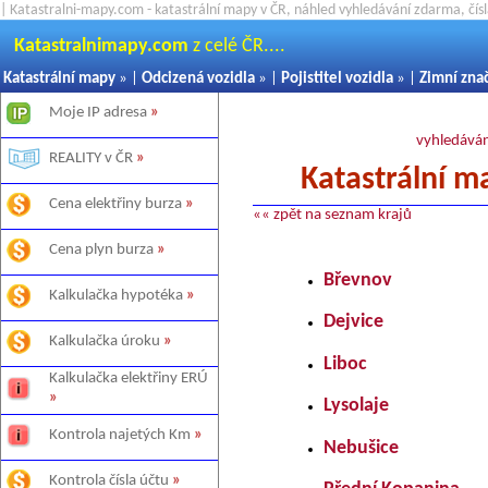
| Katastralni-mapy.com - katastrální mapy v ČR, náhled vyhledávání zdarma, čí
Katastralnimapy.com
z celé ČR....
Katastrální mapy
» |
Odcizená vozidla
» |
Pojistitel vozidla
» |
Zimní zna
Moje IP adresa
»
vyhledáván
REALITY v ČR
»
Katastrální m
Cena elektřiny burza
»
«« zpět na seznam krajů
Cena plyn burza
»
Břevnov
Kalkulačka hypotéka
»
Dejvice
Kalkulačka úroku
»
Liboc
Kalkulačka elektřiny ERÚ
»
Lysolaje
Kontrola najetých Km
»
Nebušice
Kontrola čísla účtu
»