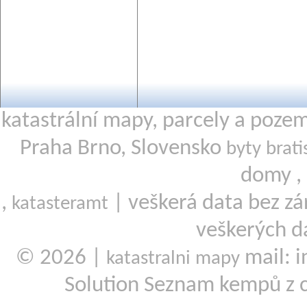
katastrální mapy, parcely a poze
Praha Brno, Slovensko
byty brati
domy ,
,
| veškerá data bez zá
katasteramt
veškerých d
© 2026 |
mail: i
katastralni mapy
Solution Seznam kempů z 