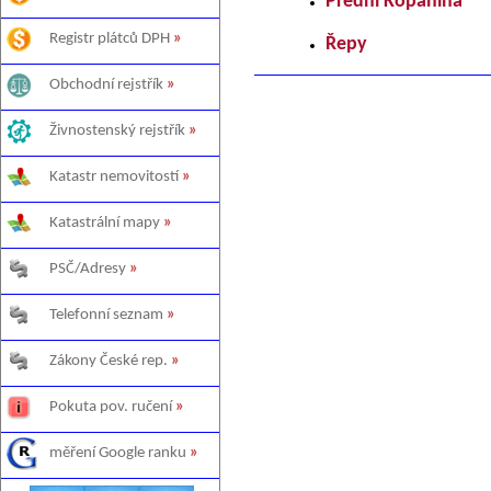
Přední Kopanina
Registr plátců DPH
»
Řepy
Obchodní rejstřík
»
Živnostenský rejstřík
»
Katastr nemovitostí
»
Katastrální mapy
»
PSČ/Adresy
»
Telefonní seznam
»
Zákony České rep.
»
Pokuta pov. ručení
»
měření Google ranku
»