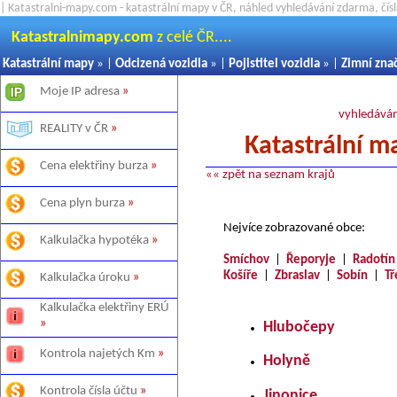
| Katastralni-mapy.com - katastrální mapy v ČR, náhled vyhledávání zdarma, čí
Katastralnimapy.com
z celé ČR....
Katastrální mapy
» |
Odcizená vozidla
» |
Pojistitel vozidla
» |
Zimní zna
Moje IP adresa
»
vyhledáván
REALITY v ČR
»
Katastrální m
Cena elektřiny burza
»
«« zpět na seznam krajů
Cena plyn burza
»
Nejvíce zobrazované obce:
Kalkulačka hypotéka
»
Smíchov
|
Řeporyje
|
Radotín
Košíře
|
Zbraslav
|
Sobín
|
Tř
Kalkulačka úroku
»
Kalkulačka elektřiny ERÚ
»
Hlubočepy
Kontrola najetých Km
»
Holyně
Kontrola čísla účtu
»
Jinonice