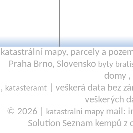
katastrální mapy, parcely a poze
Praha Brno, Slovensko
byty brati
domy ,
,
| veškerá data bez zá
katasteramt
veškerých d
© 2026 |
mail: i
katastralni mapy
Solution Seznam kempů z 