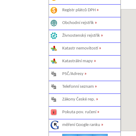
Registr plátců DPH
»
Obchodní rejstřík
»
Živnostenský rejstřík
»
Katastr nemovitostí
»
Katastrální mapy
»
PSČ/Adresy
»
Telefonní seznam
»
Zákony České rep.
»
Pokuta pov. ručení
»
měření Google ranku
»