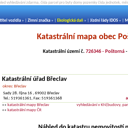
hled vyhledávání zdarma, čísla parcel pro byty domy pozemky čísla jednotek, m
titel vozidla
» |
Zimní značka
» |
Ekologická daň
» |
Jízdní řády IDOS
» |
M
Katastrální mapa obec Po
Katastrální území č.
726346 - Poštorná
Katastrální úřad Břeclav
okres: Břeclav
Sady 28. října 16 , 69002 Břeclav
Tel.: 519361361, Fax: 519361368
a
««
katastrální mapy Břeclav
vyhledávání v KN(budovy, parc
««
katastrální mapy ČR
Náhled do katastru nemovitostí