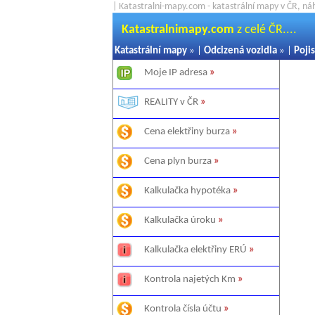
| Katastralni-mapy.com - katastrální mapy v ČR, ná
Katastralnimapy.com
z celé ČR....
Katastrální mapy
» |
Odcizená vozidla
» |
Pojis
Moje IP adresa
»
REALITY v ČR
»
Cena elektřiny burza
»
Cena plyn burza
»
Kalkulačka hypotéka
»
Kalkulačka úroku
»
Kalkulačka elektřiny ERÚ
»
Kontrola najetých Km
»
Kontrola čísla účtu
»