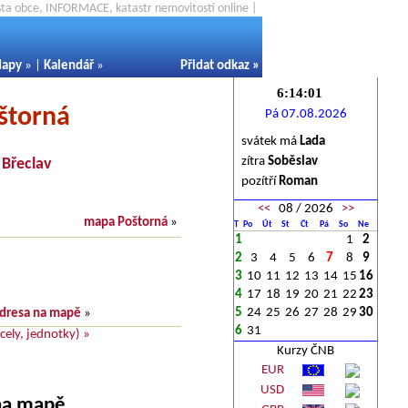
ěsta obce, INFORMACE, katastr nemovitostí online |
apy
» |
Kalendář
»
Přidat odkaz
»
štorná
Pá 07.08.2026
svátek má
Lada
zítra
Soběslav
-
Břeclav
pozítří
Roman
<<
08 / 2026
>>
mapa Poštorná
»
T
Po
Út
St
Čt
Pá
So
Ne
1
1
2
2
3
4
5
6
7
8
9
3
10
11
12
13
14
15
16
4
17
18
19
20
21
22
23
5
24
25
26
27
28
29
30
dresa na mapě
»
6
31
ely, jednotky) »
Kurzy ČNB
EUR
USD
 na mapě