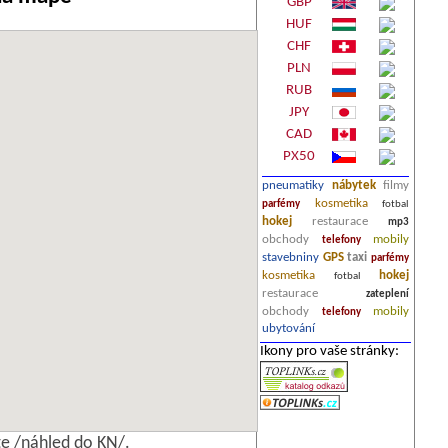
GBP
HUF
CHF
PLN
RUB
JPY
CAD
PX50
pneumatiky
nábytek
filmy
kosmetika
parfémy
fotbal
hokej
restaurace
mp3
obchody
mobily
telefony
stavebniny
GPS
taxi
parfémy
kosmetika
hokej
fotbal
restaurace
zateplení
obchody
mobily
telefony
ubytování
Ikony pro vaše stránky:
e /náhled do KN/.