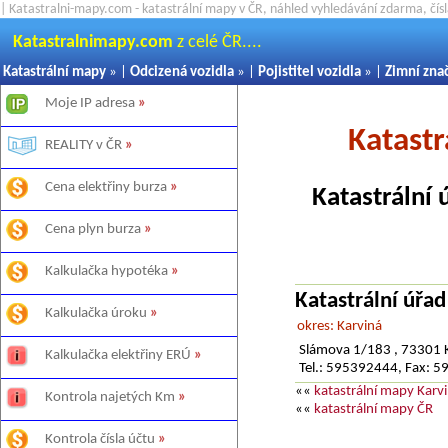
| Katastralni-mapy.com - katastrální mapy v ČR, náhled vyhledávání zdarma, čí
Katastralnimapy.com
z celé ČR....
Katastrální mapy
» |
Odcizená vozidla
» |
Pojistitel vozidla
» |
Zimní zna
Moje IP adresa
»
Katast
REALITY v ČR
»
Cena elektřiny burza
»
Katastrální 
Cena plyn burza
»
Kalkulačka hypotéka
»
Katastrální úřad
Kalkulačka úroku
»
okres: Karviná
Slámova 1/183 , 73301 K
Kalkulačka elektřiny ERÚ
»
Tel.: 595392444, Fax: 
««
katastrální mapy Karv
Kontrola najetých Km
»
««
katastrální mapy ČR
Kontrola čísla účtu
»