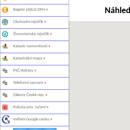
Náhled
Registr plátců DPH
»
Obchodní rejstřík
»
Živnostenský rejstřík
»
Katastr nemovitostí
»
Katastrální mapy
»
PSČ/Adresy
»
Telefonní seznam
»
Zákony České rep.
»
Pokuta pov. ručení
»
měření Google ranku
»