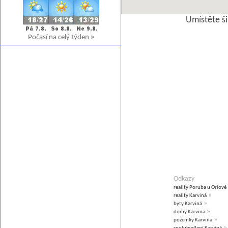
Umístěte š
Počasí na celý týden
»
Odkazy
reality Poruba u Orlové
»
reality Karviná
»
byty Karviná
»
domy Karviná
»
pozemky Karviná
»