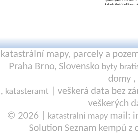
spolubydlení Karviná
katastrální úřad Karviná
katastrální mapy, parcely a poze
Praha Brno, Slovensko
byty brati
domy ,
,
| veškerá data bez zá
katasteramt
veškerých d
© 2026 |
mail: i
katastralni mapy
Solution Seznam kempů z 