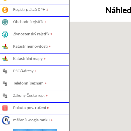
Náhled
Registr plátců DPH
»
Obchodní rejstřík
»
Živnostenský rejstřík
»
Katastr nemovitostí
»
Katastrální mapy
»
PSČ/Adresy
»
Telefonní seznam
»
Zákony České rep.
»
Pokuta pov. ručení
»
měření Google ranku
»