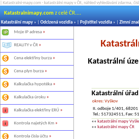
| Katastralni-mapy.com - katastrální mapy v ČR, náhled vyhledávání zdarma, čí
Katastralnimapy.com
z celé ČR....
Katastrální mapy
» |
Odcizená vozidla
» |
Pojistitel vozidla
» |
Zimní zna
Moje IP adresa
»
Katastrá
REALITY v ČR
»
Cena elektřiny burza
»
Katastrální úz
Cena plyn burza
»
Kalkulačka hypotéka
»
Katastrální úřa
Kalkulačka úroku
»
okres: Vyškov
II. odboje 1/401, 68201
Kalkulačka elektřiny ERÚ
»
Tel.: 517324511, Fax: 
««
katastrální mapy Vyšk
Kontrola najetých Km
»
««
katastrální mapy ČR
Kontrola čísla účtu
»