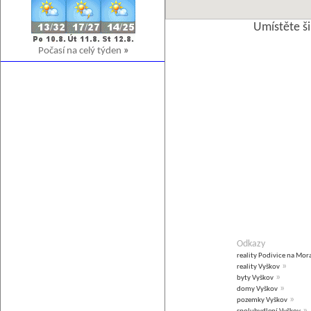
Umístěte š
Počasí na celý týden
»
Odkazy
reality Podivice na Mor
»
reality Vyškov
»
byty Vyškov
»
domy Vyškov
»
pozemky Vyškov
»