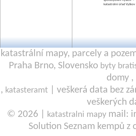
spolubydlení Vyškov
katastrální úřad Vyškov
katastrální mapy, parcely a poze
Praha Brno, Slovensko
byty brati
domy ,
,
| veškerá data bez zá
katasteramt
veškerých d
© 2026 |
mail: i
katastralni mapy
Solution Seznam kempů z 