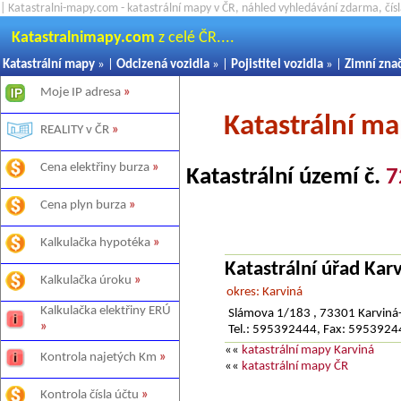
| Katastralni-mapy.com - katastrální mapy v ČR, náhled vyhledávání zdarma, čí
Katastralnimapy.com
z celé ČR....
Katastrální mapy
» |
Odcizená vozidla
» |
Pojistitel vozidla
» |
Zimní zna
Moje IP adresa
»
Katastrální ma
REALITY v ČR
»
Cena elektřiny burza
»
Katastrální území č.
7
Cena plyn burza
»
Kalkulačka hypotéka
»
Katastrální úřad Kar
Kalkulačka úroku
»
okres: Karviná
Kalkulačka elektřiny ERÚ
Slámova 1/183 , 73301 Karviná-
»
Tel.: 595392444, Fax: 595392
««
katastrální mapy Karviná
Kontrola najetých Km
»
««
katastrální mapy ČR
Kontrola čísla účtu
»