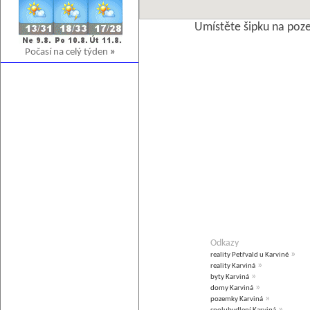
Umístěte šipku na poz
Počasí na celý týden
»
Odkazy
»
reality Petřvald u Karviné
»
reality Karviná
»
byty Karviná
»
domy Karviná
»
pozemky Karviná
»