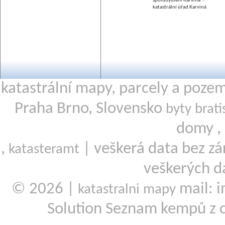
spolubydlení Karviná
katastrální úřad Karviná
katastrální mapy, parcely a poze
Praha Brno, Slovensko
byty brati
domy ,
,
| veškerá data bez zá
katasteramt
veškerých d
© 2026 |
mail: i
katastralni mapy
Solution Seznam kempů z 