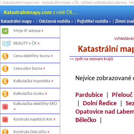
| Katastralni-mapy.com - katastrální mapy v ČR, náhled vyhledávání zdarma, čí
Katastralnimapy.com
z celé ČR....
Katastrální mapy
» |
Odcizená vozidla
» |
Pojistitel vozidla
» |
Zimní zna
Moje IP adresa
»
vyhledáván
REALITY v ČR
»
Katastrální ma
Cena elektřiny burza
»
«« zpět na seznam krajů
Cena plyn burza
»
Nejvíce zobrazované 
Kalkulačka hypotéka
»
Kalkulačka úroku
»
Pardubice
|
Přelouč
|
Dolní Ředice
|
Se
Kalkulačka elektřiny ERÚ
»
Opatovice nad Labe
Bělečko
|
Kontrola najetých Km
»
Kontrola čísla účtu
»