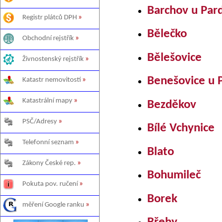
Barchov u Par
Registr plátců DPH
»
Bělečko
Obchodní rejstřík
»
Bělešovice
Živnostenský rejstřík
»
Benešovice u 
Katastr nemovitostí
»
Katastrální mapy
»
Bezděkov
PSČ/Adresy
»
Bílé Vchynice
Telefonní seznam
»
Blato
Zákony České rep.
»
Bohumileč
Pokuta pov. ručení
»
Borek
měření Google ranku
»