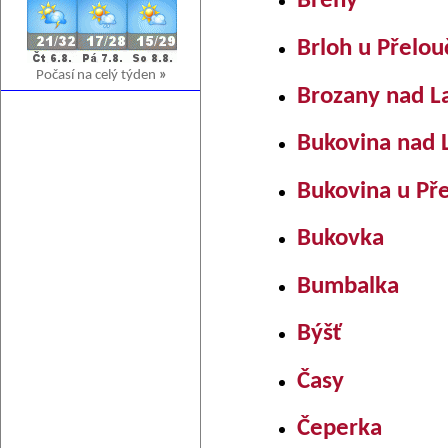
Břehy
Brloh u Přelou
Počasí na celý týden
»
Brozany nad 
Bukovina nad
Bukovina u Př
Bukovka
Bumbalka
Býšť
Časy
Čeperka