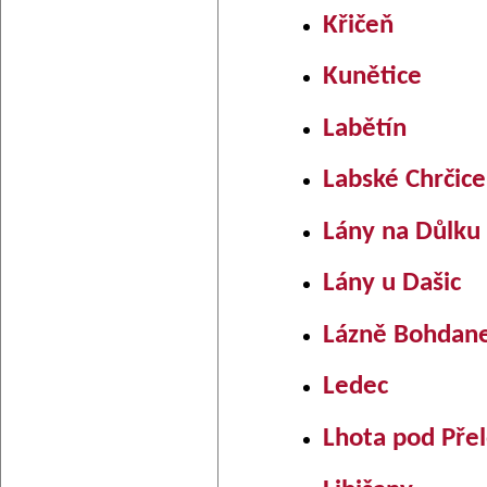
Křičeň
Kunětice
Labětín
Labské Chrčice
Lány na Důlku
Lány u Dašic
Lázně Bohdan
Ledec
Lhota pod Přel