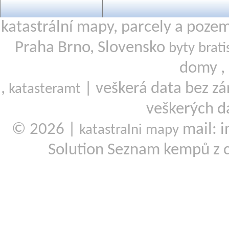
katastrální mapy, parcely a poze
Praha Brno, Slovensko
byty brati
domy ,
,
| veškerá data bez zá
katasteramt
veškerých d
© 2026 |
mail: i
katastralni mapy
Solution Seznam kempů z 