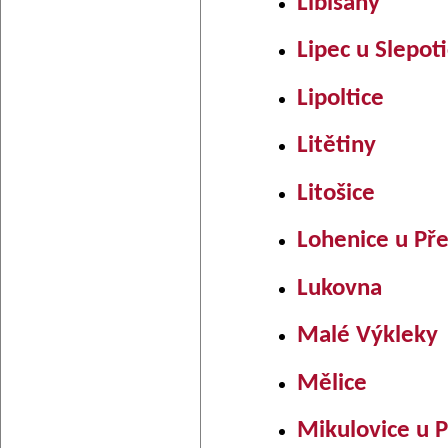
Libišany
Lipec u Slepoti
Lipoltice
Litětiny
Litošice
Lohenice u Př
Lukovna
Malé Výkleky
Mělice
Mikulovice u P