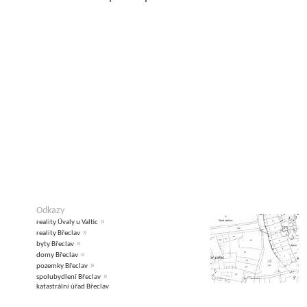
Odkazy
»
reality Úvaly u Valtic
»
reality Břeclav
»
byty Břeclav
»
domy Břeclav
»
pozemky Břeclav
»
spolubydlení Břeclav
katastrální úřad Břeclav