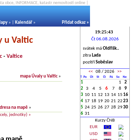
ěsta obce, INFORMACE, katastr nemovitostí online |
apy
» |
Kalendář
»
Přidat odkaz
»
 u Valtic
Čt 06.08.2026
svátek má
Oldřišk..
zítra
Lada
c
-
Valtice
pozítří
Soběslav
<<
08 / 2026
>>
mapa Úvaly u Valtic
»
T
Po
Út
St
Čt
Pá
So
Ne
1
1
2
2
3
4
5
6
7
8
9
3
10
11
12
13
14
15
16
4
17
18
19
20
21
22
23
5
24
25
26
27
28
29
30
dresa na mapě
»
6
31
ely, jednotky) »
Kurzy ČNB
EUR
USD
 na mapě