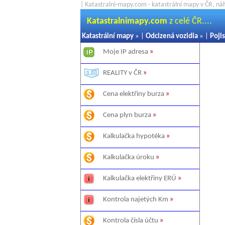
| Katastralni-mapy.com - katastrální mapy v ČR, ná
Katastralnimapy.com
z celé ČR....
Katastrální mapy
» |
Odcizená vozidla
» |
Pojis
Moje IP adresa
»
REALITY v ČR
»
Cena elektřiny burza
»
Cena plyn burza
»
Kalkulačka hypotéka
»
Kalkulačka úroku
»
Kalkulačka elektřiny ERÚ
»
Kontrola najetých Km
»
Kontrola čísla účtu
»