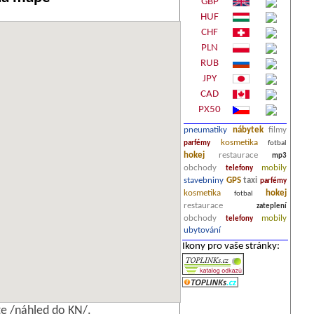
GBP
HUF
CHF
PLN
RUB
JPY
CAD
PX50
pneumatiky
nábytek
filmy
kosmetika
parfémy
fotbal
hokej
restaurace
mp3
obchody
mobily
telefony
stavebniny
GPS
taxi
parfémy
kosmetika
hokej
fotbal
restaurace
zateplení
obchody
mobily
telefony
ubytování
Ikony pro vaše stránky:
e /náhled do KN/.