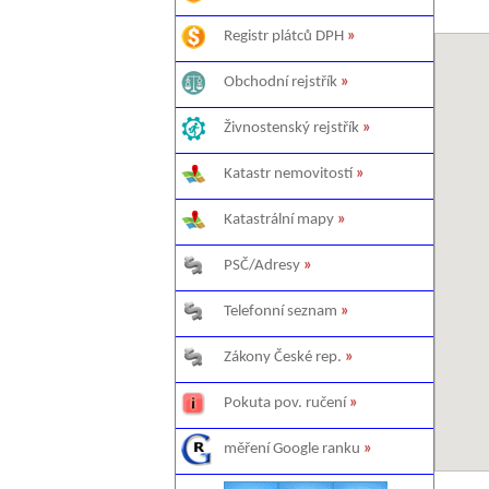
Registr plátců DPH
»
Obchodní rejstřík
»
Živnostenský rejstřík
»
Katastr nemovitostí
»
Katastrální mapy
»
PSČ/Adresy
»
Telefonní seznam
»
Zákony České rep.
»
Pokuta pov. ručení
»
měření Google ranku
»