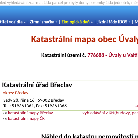
hled vyhledávání zdarma, čísla parcel pro byty domy pozemky čísla jednotek, m
titel vozidla
» |
Zimní značka
» |
Ekologická daň
» |
Jízdní řády IDOS
» |
M
Katastrální mapa obec Úvaly
Katastrální území č.
776688 - Úvaly u Valti
Katastrální úřad Břeclav
okres: Břeclav
Sady 28. října 16 , 69002 Břeclav
Tel.: 519361361, Fax: 519361368
a
««
katastrální mapy Břeclav
vyhledávání v KN(budovy, parc
««
katastrální mapy ČR
Náhled do katastru nemovitostí