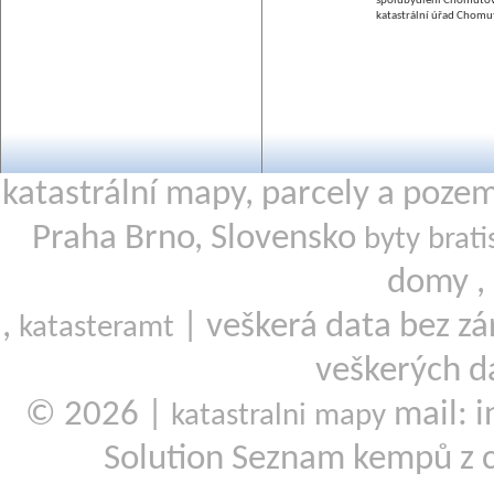
spolubydlení Chomuto
katastrální úřad Chomu
katastrální mapy, parcely a poze
Praha Brno, Slovensko
byty brati
domy ,
,
| veškerá data bez zá
katasteramt
veškerých d
© 2026 |
mail: i
katastralni mapy
Solution Seznam kempů z 