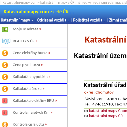
| Katastralni-mapy.com - katastrální mapy v ČR, náhled vyhledávání zdarma, čí
Katastralnimapy.com
z celé ČR....
Katastrální mapy
» |
Odcizená vozidla
» |
Pojistitel vozidla
» |
Zimní zna
Moje IP adresa
»
Katastráln
REALITY v ČR
»
Cena elektřiny burza
»
Katastrální územ
Cena plyn burza
»
Kalkulačka hypotéka
»
Katastrální úřa
Kalkulačka úroku
»
okres: Chomutov
Školní 5335 , 430 11 C
Kalkulačka elektřiny ERÚ
»
Tel.: 474611910, Fax: 
««
katastrální mapy Cho
Kontrola najetých Km
»
««
katastrální mapy ČR
Kontrola čísla účtu
»