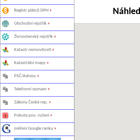
Náhled
Registr plátců DPH
»
Obchodní rejstřík
»
Živnostenský rejstřík
»
Katastr nemovitostí
»
Katastrální mapy
»
PSČ/Adresy
»
Telefonní seznam
»
Zákony České rep.
»
Pokuta pov. ručení
»
měření Google ranku
»