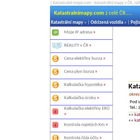
| Katastralni-mapy.com - katastrální mapy v ČR, ná
Katastralnimapy.com
z celé ČR....
Katastrální mapy
» |
Odcizená vozidla
» |
Pojis
Moje IP adresa
»
REALITY v ČR
»
Cena elektřiny burza
»
Cena plyn burza
»
Kalkulačka hypotéka
»
Kat
okres
Kalkulačka úroku
»
Pod s
Tel.
Kalkulačka elektřiny ERÚ
»
««
ka
««
ka
Kontrola najetých Km
»
Kontrola čísla účtu
»