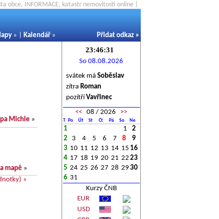
ěsta obce, INFORMACE, katastr nemovitostí online |
apy
» |
Kalendář
»
Přidat odkaz
»
So 08.08.2026
svátek má
Soběslav
zítra
Roman
pozítří
Vavřinec
<<
08 / 2026
>>
pa Michle
»
T
Po
Út
St
Čt
Pá
So
Ne
1
1
2
2
3
4
5
6
7
8
9
3
10
11
12
13
14
15
16
4
17
18
19
20
21
22
23
5
24
25
26
27
28
29
30
na mapě
»
6
31
dnotky) »
Kurzy ČNB
EUR
USD