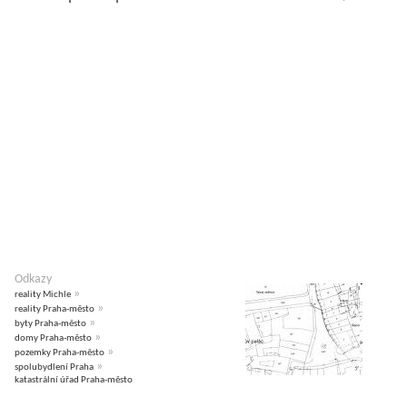
Odkazy
»
reality Michle
»
reality Praha-město
»
byty Praha-město
»
domy Praha-město
»
pozemky Praha-město
»
spolubydlení Praha
katastrální úřad Praha-město