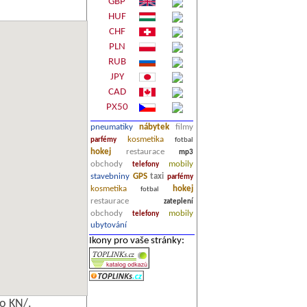
GBP
HUF
CHF
PLN
RUB
JPY
CAD
PX50
pneumatiky
nábytek
filmy
kosmetika
parfémy
fotbal
hokej
restaurace
mp3
obchody
mobily
telefony
stavebniny
GPS
taxi
parfémy
kosmetika
hokej
fotbal
restaurace
zateplení
obchody
mobily
telefony
ubytování
Ikony pro vaše stránky:
o KN/.