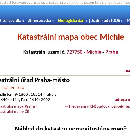
hled vyhledávání zdarma, čísla parcel pro byty domy pozemky čísla jednotek, m
titel vozidla
» |
Zimní značka
» |
Ekologická daň
» |
Jízdní řády IDOS
» |
M
Katastrální mapa obec Michle
Katastrální území č.
727750 - Michle
-
Praha
ma
astrální úřad Praha-město
: Praha-město
ídlištěm 9/1800 , 18214 Praha 8
: 284041111, Fax: 284042022
adresa 
tastrální mapy Praha 4
vyhledávání v KN(budovy, parcely, je
tastrální mapy ČR
Náhled do katastru nemovitostí na mapě