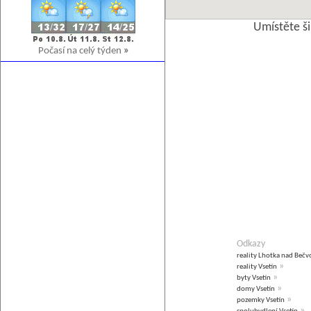
Umístěte š
Počasí na celý týden
»
Odkazy
reality Lhotka nad Bečv
»
reality Vsetín
»
byty Vsetín
»
domy Vsetín
»
pozemky Vsetín
»