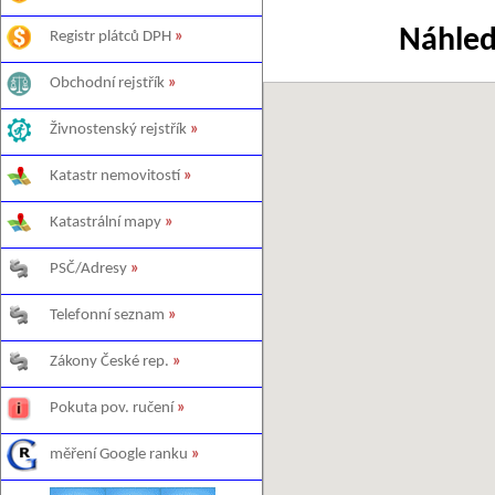
Náhled
Registr plátců DPH
»
Obchodní rejstřík
»
Živnostenský rejstřík
»
Katastr nemovitostí
»
Katastrální mapy
»
PSČ/Adresy
»
Telefonní seznam
»
Zákony České rep.
»
Pokuta pov. ručení
»
měření Google ranku
»