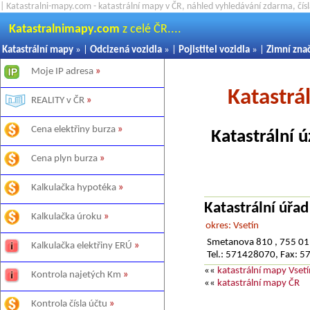
| Katastralni-mapy.com - katastrální mapy v ČR, náhled vyhledávání zdarma, čí
Katastralnimapy.com
z celé ČR....
Katastrální mapy
» |
Odcizená vozidla
» |
Pojistitel vozidla
» |
Zimní zna
Moje IP adresa
»
Katastrá
REALITY v ČR
»
Cena elektřiny burza
»
Katastrální 
Cena plyn burza
»
Kalkulačka hypotéka
»
Katastrální úřad
Kalkulačka úroku
»
okres: Vsetín
Smetanova 810 , 755 01
Kalkulačka elektřiny ERÚ
»
Tel.: 571428070, Fax: 
««
katastrální mapy Vsetí
Kontrola najetých Km
»
««
katastrální mapy ČR
Kontrola čísla účtu
»