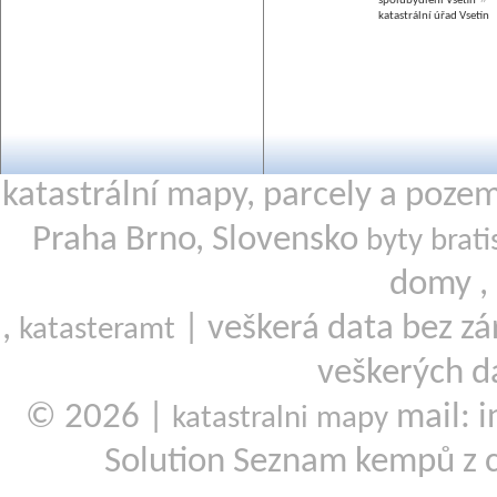
spolubydlení Vsetín
katastrální úřad Vsetín
katastrální mapy, parcely a poze
Praha Brno, Slovensko
byty brati
domy ,
,
| veškerá data bez zá
katasteramt
veškerých d
© 2026 |
mail: i
katastralni mapy
Solution Seznam kempů z 