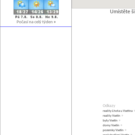
Umístěte š
Počasí na celý týden
»
Odkazy
reality Lhota u Vsetína
»
reality Vsetín
»
byty Vsetín
»
domy Vsetín
»
pozemky Vsetín
»