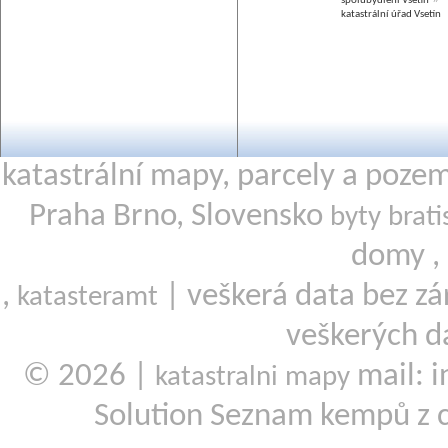
spolubydlení Vsetín
katastrální úřad Vsetín
katastrální mapy, parcely a poze
Praha Brno, Slovensko
byty brati
domy ,
,
| veškerá data bez zá
katasteramt
veškerých d
© 2026 |
mail: i
katastralni mapy
Solution Seznam kempů z 