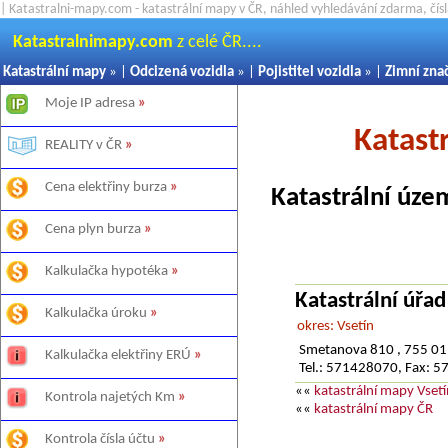
| Katastralni-mapy.com - katastrální mapy v ČR, náhled vyhledávání zdarma, čí
Katastralnimapy.com
z celé ČR....
Katastrální mapy
» |
Odcizená vozidla
» |
Pojistitel vozidla
» |
Zimní zna
Moje IP adresa
»
Katast
REALITY v ČR
»
Cena elektřiny burza
»
Katastrální úze
Cena plyn burza
»
Kalkulačka hypotéka
»
Katastrální úřad
Kalkulačka úroku
»
okres: Vsetín
Smetanova 810 , 755 01
Kalkulačka elektřiny ERÚ
»
Tel.: 571428070, Fax: 
««
katastrální mapy Vsetí
Kontrola najetých Km
»
««
katastrální mapy ČR
Kontrola čísla účtu
»