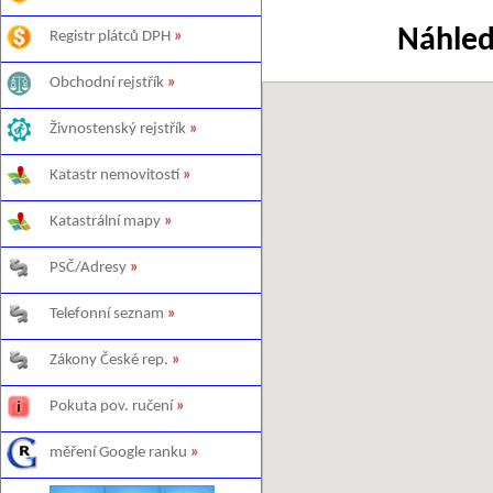
Náhled
Registr plátců DPH
»
Obchodní rejstřík
»
Živnostenský rejstřík
»
Katastr nemovitostí
»
Katastrální mapy
»
PSČ/Adresy
»
Telefonní seznam
»
Zákony České rep.
»
Pokuta pov. ručení
»
měření Google ranku
»