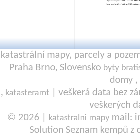
spolubydlení Plzeň-měs
katastrální úřad Plzeň-
katastrální mapy, parcely a poze
Praha Brno, Slovensko
byty brati
domy ,
,
| veškerá data bez zá
katasteramt
veškerých d
© 2026 |
mail: i
katastralni mapy
Solution Seznam kempů z 