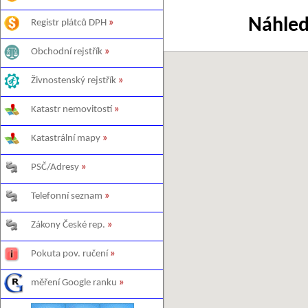
Náhled
Registr plátců DPH
»
Obchodní rejstřík
»
Živnostenský rejstřík
»
Katastr nemovitostí
»
Katastrální mapy
»
PSČ/Adresy
»
Telefonní seznam
»
Zákony České rep.
»
Pokuta pov. ručení
»
měření Google ranku
»