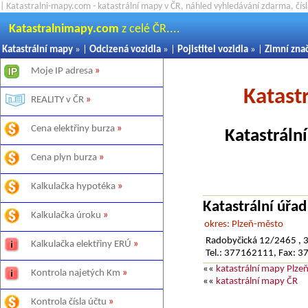
| Katastralni-mapy.com - katastrální mapy v ČR, náhled vyhledávání zdarma, čí
Katastralnimapy.com
z celé ČR....
Katastrální mapy
» |
Odcizená vozidla
» |
Pojistitel vozidla
» |
Zimní zna
Moje IP adresa
»
Katast
REALITY v ČR
»
Cena elektřiny burza
»
Katastráln
Cena plyn burza
»
Kalkulačka hypotéka
»
Katastrální úřa
Kalkulačka úroku
»
okres: Plzeň-město
Radobyčická 12/2465 , 
Kalkulačka elektřiny ERÚ
»
Tel.: 377162111, Fax: 
««
katastrální mapy Plze
Kontrola najetých Km
»
««
katastrální mapy ČR
Kontrola čísla účtu
»