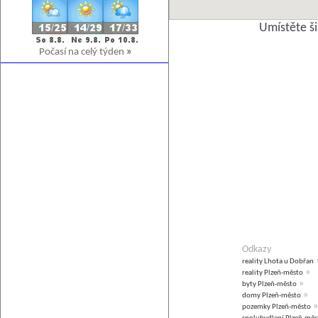
Umístěte š
Počasí na celý týden
»
Odkazy
reality Lhota u Dobřan
»
reality Plzeň-město
»
byty Plzeň-město
»
domy Plzeň-město
»
pozemky Plzeň-město