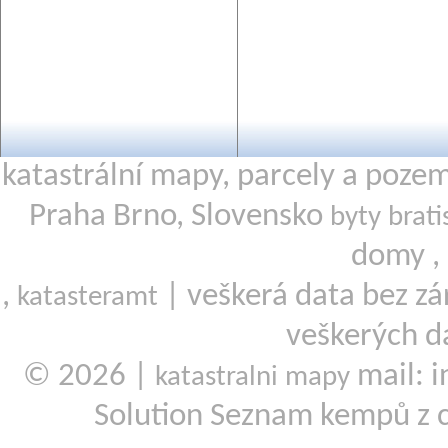
katastrální mapy, parcely a poze
Praha Brno, Slovensko
byty brati
domy ,
,
| veškerá data bez zá
katasteramt
veškerých d
© 2026 |
mail: i
katastralni mapy
Solution Seznam kempů z 