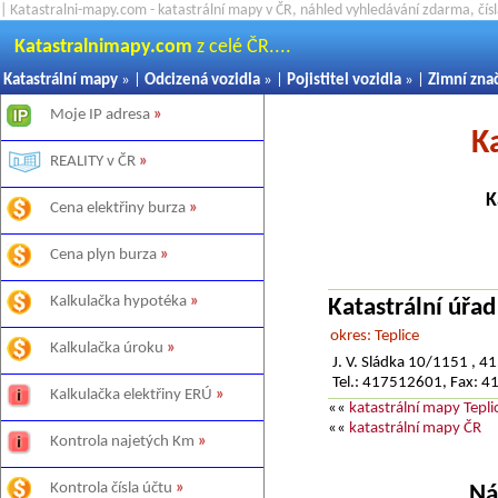
| Katastralni-mapy.com - katastrální mapy v ČR, náhled vyhledávání zdarma, čí
Katastralnimapy.com
z celé ČR....
Katastrální mapy
» |
Odcizená vozidla
» |
Pojistitel vozidla
» |
Zimní zna
Moje IP adresa
»
K
REALITY v ČR
»
K
Cena elektřiny burza
»
Cena plyn burza
»
Kalkulačka hypotéka
»
Katastrální úřad
okres: Teplice
Kalkulačka úroku
»
J. V. Sládka 10/1151 , 41
Tel.: 417512601, Fax: 
Kalkulačka elektřiny ERÚ
»
««
katastrální mapy Tepli
««
katastrální mapy ČR
Kontrola najetých Km
»
Kontrola čísla účtu
»
Ná