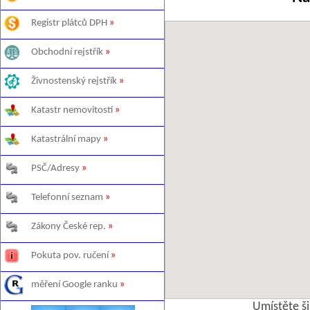
Registr plátců DPH
»
Obchodní rejstřík
»
Živnostenský rejstřík
»
Katastr nemovitostí
»
Katastrální mapy
»
PSČ/Adresy
»
Telefonní seznam
»
Zákony České rep.
»
Pokuta pov. ručení
»
měření Google ranku
»
Umístěte š