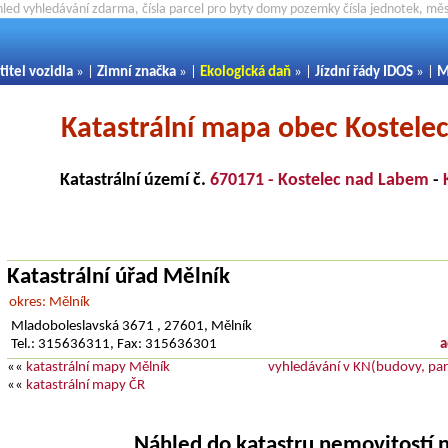
hled vyhledávání zdarma, čísla parcel pro byty domy pozemky čísla jednotek, m
titel vozidla
» |
Zimní značka
» |
Ekologická daň
» |
Jízdní řády IDOS
» |
M
Katastrální mapa obec Kostele
Katastrální území č.
670171 - Kostelec nad Labem
-
Katastrální úřad Mělník
okres: Mělník
Mladoboleslavská 3671 , 27601, Mělník
Tel.: 315636311, Fax: 315636301
a
««
katastrální mapy Mělník
vyhledávání v KN(budovy, parc
««
katastrální mapy ČR
Náhled do katastru nemovitostí