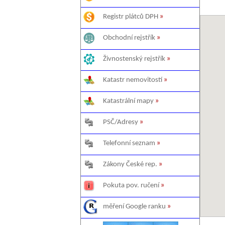
Registr plátců DPH
»
Obchodní rejstřík
»
Živnostenský rejstřík
»
Katastr nemovitostí
»
Katastrální mapy
»
PSČ/Adresy
»
Telefonní seznam
»
Zákony České rep.
»
Pokuta pov. ručení
»
měření Google ranku
»