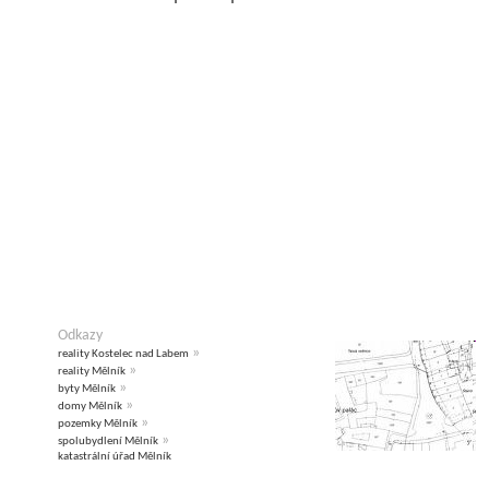
Odkazy
»
reality Kostelec nad Labem
»
reality Mělník
»
byty Mělník
»
domy Mělník
»
pozemky Mělník
»
spolubydlení Mělník
katastrální úřad Mělník