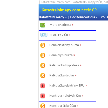
| Katastralni-mapy.com - katastrální mapy v ČR, ná
Katastralnimapy.com
z celé ČR....
Katastrální mapy
» |
Odcizená vozidla
» |
Pojis
Moje IP adresa
»
REALITY v ČR
»
Cena elektřiny burza
»
Cena plyn burza
»
Kalkulačka hypotéka
»
Kalkulačka úroku
»
Kalkulačka elektřiny ERÚ
»
Kontrola najetých Km
»
Kontrola čísla účtu
»