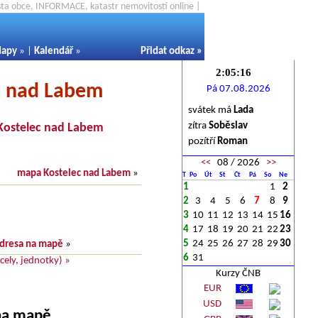
ěsta obce, INFORMACE, katastr nemovitostí online |
apy
» |
Kalendář
»
Přidat odkaz
»
c nad Labem
Pá 07.08.2026
svátek má
Lada
zítra
Soběslav
Kostelec nad Labem
pozítří
Roman
<<
08 / 2026
>>
mapa Kostelec nad Labem
»
T
Po
Út
St
Čt
Pá
So
Ne
1
1
2
2
3
4
5
6
7
8
9
3
10
11
12
13
14
15
16
4
17
18
19
20
21
22
23
5
24
25
26
27
28
29
30
dresa na mapě
»
6
31
ely, jednotky) »
Kurzy ČNB
EUR
USD
 na mapě