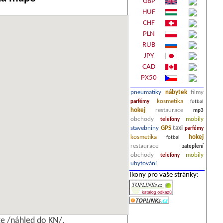
GBP
HUF
CHF
PLN
RUB
JPY
CAD
PX50
pneumatiky
nábytek
filmy
kosmetika
parfémy
fotbal
hokej
restaurace
mp3
obchody
mobily
telefony
stavebniny
GPS
taxi
parfémy
kosmetika
hokej
fotbal
restaurace
zateplení
obchody
mobily
telefony
ubytování
Ikony pro vaše stránky:
e /náhled do KN/.