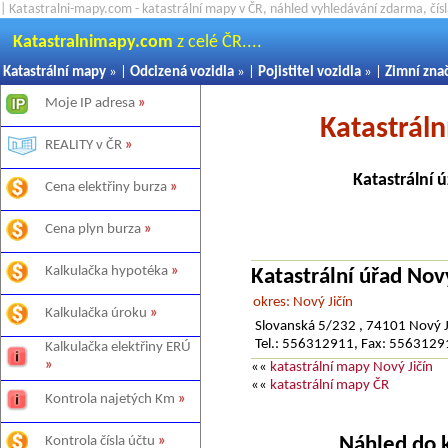
| Katastralni-mapy.com - katastrální mapy v ČR, náhled vyhledávání zdarma, čí
Katastralnimapy.com
z celé ČR....
Katastrální mapy
» |
Odcizená vozidla
» |
Pojistitel vozidla
» |
Zimní zna
Moje IP adresa
»
Katastrál
REALITY v ČR
»
Katastrální 
Cena elektřiny burza
»
Cena plyn burza
»
Kalkulačka hypotéka
»
Katastrální úřad Nový
okres: Nový Jičín
Kalkulačka úroku
»
Slovanská 5/232 , 74101 Nový J
Tel.: 556312911, Fax: 556312
Kalkulačka elektřiny ERÚ
»
««
katastrální mapy Nový Jičín
««
katastrální mapy ČR
Kontrola najetých Km
»
Náhled do 
Kontrola čísla účtu
»