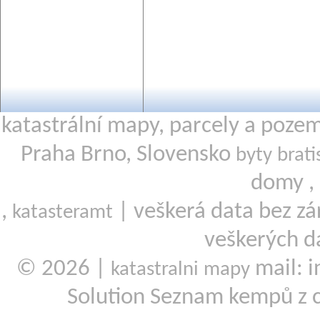
katastrální mapy, parcely a poze
Praha Brno, Slovensko
byty brati
domy ,
,
| veškerá data bez zá
katasteramt
veškerých d
© 2026 |
mail: i
katastralni mapy
Solution Seznam kempů z 