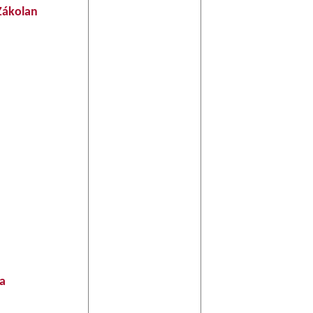
Zákolan
a