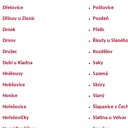
Dřetovice
Poštovice
Dřínov u Zlonic
Pozdeň
Drnek
Přelíc
Drnov
Řisuty u Slanéh
Družec
Rozdělov
Dubí u Kladna
Saky
Hnidousy
Sazená
Hobšovice
Skůry
Honice
Slaný
Hořešovice
Šlapanice v Čec
Hořešovičky
Slatina u Velvar