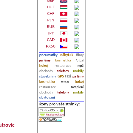
GBP
HUF
CHF
PLN
RUB
JPY
CAD
PX50
pneumatiky
nábytek
filmy
kosmetika
parfémy
fotbal
hokej
restaurace
mp3
obchody
mobily
telefony
stavebniny
GPS
taxi
parfémy
kosmetika
hokej
fotbal
restaurace
zateplení
r
obchody
mobily
telefony
ubytování
Ikony pro vaše stránky:
utrovic