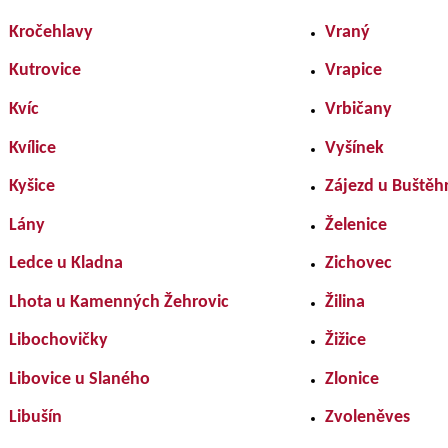
Kročehlavy
Vraný
Kutrovice
Vrapice
Kvíc
Vrbičany
Kvílice
Vyšínek
Kyšice
Zájezd u Buštěh
Lány
Želenice
Ledce u Kladna
Zichovec
Lhota u Kamenných Žehrovic
Žilina
Libochovičky
Žižice
Libovice u Slaného
Zlonice
Libušín
Zvoleněves