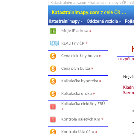
| Katastralni-mapy.com - katastrální mapy v ČR, ná
Katastralnimapy.com
z celé ČR....
Katastrální mapy
» |
Odcizená vozidla
» |
Pojis
Moje IP adresa
»
REALITY v ČR
»
Cena elektřiny burza
»
«« zpět 
Cena plyn burza
»
Nejví
Kalkulačka hypotéka
»
Kladn
Sazen
Kalkulačka úroku
»
Kalkulačka elektřiny ERÚ
»
Kontrola najetých Km
»
Kontrola čísla účtu
»