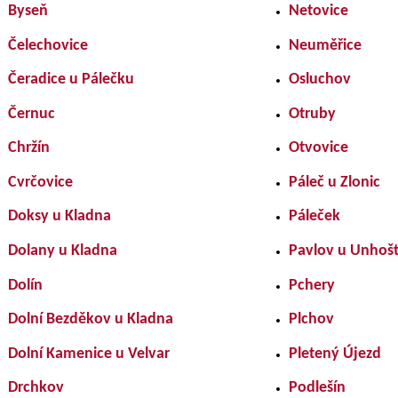
Byseň
Netovice
Čelechovice
Neuměřice
Čeradice u Pálečku
Osluchov
Černuc
Otruby
Chržín
Otvovice
Cvrčovice
Páleč u Zlonic
Doksy u Kladna
Páleček
Dolany u Kladna
Pavlov u Unhoš
Dolín
Pchery
Dolní Bezděkov u Kladna
Plchov
Dolní Kamenice u Velvar
Pletený Újezd
Drchkov
Podlešín