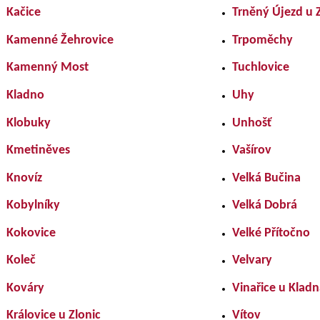
Kačice
Trněný Újezd u 
Kamenné Žehrovice
Trpoměchy
Kamenný Most
Tuchlovice
Kladno
Uhy
Klobuky
Unhošť
Kmetiněves
Vašírov
Knovíz
Velká Bučina
Kobylníky
Velká Dobrá
Kokovice
Velké Přítočno
Koleč
Velvary
Kováry
Vinařice u Kladn
Královice u Zlonic
Vítov