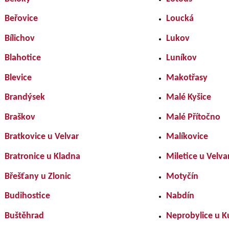
Beřovice
Loucká
Bílichov
Lukov
Blahotice
Luníkov
Blevice
Makotřasy
Brandýsek
Malé Kyšice
Braškov
Malé Přítočno
Bratkovice u Velvar
Malíkovice
Bratronice u Kladna
Miletice u Velva
Břešťany u Zlonic
Motyčín
Budihostice
Nabdín
Buštěhrad
Neprobylice u K