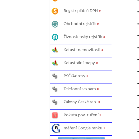
Registr plátců DPH
»
Obchodní rejstřík
»
Živnostenský rejstřík
»
Katastr nemovitostí
»
Katastrální mapy
»
PSČ/Adresy
»
Telefonní seznam
»
Zákony České rep.
»
Pokuta pov. ručení
»
měření Google ranku
»