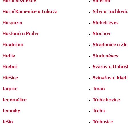
Horní Bezděkov
Smečno
Horní Kamenice u Lukova
Srby u Tuchlovic
Hospozín
Stehelčeves
Hostouň u Prahy
Stochov
Hradečno
Stradonice u Zlo
Hrdlív
Studeněves
Hřebeč
Svárov u Unhoš
Hřešice
Svinařov u Klad
Jarpice
Tmáň
Jedomělice
Třebichovice
Jemníky
Třebíz
Ješín
Třebusice