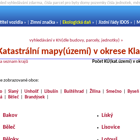
hled vyhledávání zdarma, čísla parcel pro byty domy pozemky čísla jednotek, m
titel vozidla
» |
Zimní značka
» |
Ekologická daň
» |
Jízdní řády IDOS
» |
M
vyhledávání v KN(dle budovy, parcely, jednotky) »
Katastrální mapy(území) v okrese Kl
na seznam krajů
Počet KÚ(kat.území) v o
ce zobrazované obce:
o
|
Slaný
|
Unhošť
|
Libušín
|
Buštěhrad
|
Žilina
|
Smečno
|
Byseň
á
|
Běleč
|
Brandýsek
|
Bakov
Líský
Běleč
Lisovice
Běloky
Lotouš