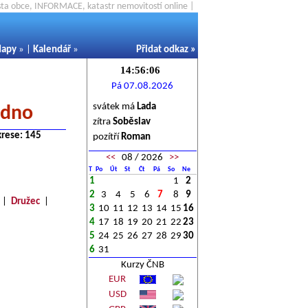
ěsta obce, INFORMACE, katastr nemovitostí online |
apy
» |
Kalendář
»
Přidat odkaz
»
Pá 07.08.2026
svátek má
Lada
adno
zítra
Soběslav
krese: 145
pozítří
Roman
<<
08 / 2026
>>
T
Po
Út
St
Čt
Pá
So
Ne
1
1
2
2
3
4
5
6
7
8
9
|
Družec
|
3
10
11
12
13
14
15
16
4
17
18
19
20
21
22
23
5
24
25
26
27
28
29
30
6
31
Kurzy ČNB
EUR
USD