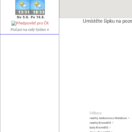
Umístěte šipku na poz
Počasí na celý týden
»
Odkazy
»
reality Jankovice u Holešova
»
reality Kroměříž
»
byty Kroměříž