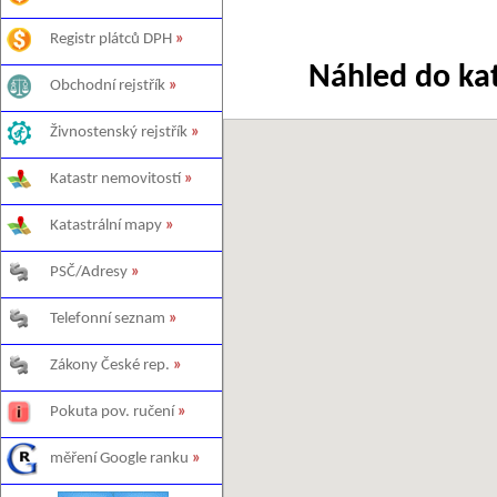
Registr plátců DPH
»
Náhled do ka
Obchodní rejstřík
»
Živnostenský rejstřík
»
Katastr nemovitostí
»
Katastrální mapy
»
PSČ/Adresy
»
Telefonní seznam
»
Zákony České rep.
»
Pokuta pov. ručení
»
měření Google ranku
»