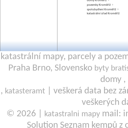
»
domy Kroměříž
»
pozemky Kroměříž
»
spolubydlení Kroměříž
katastrální úřad Kroměříž
katastrální mapy, parcely a poze
Praha Brno, Slovensko
byty brati
domy ,
,
| veškerá data bez zá
katasteramt
veškerých d
© 2026 |
mail: i
katastralni mapy
Solution Seznam kempů z 