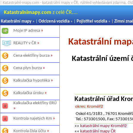
| Katastralni-mapy.com - katastrální mapy v ČR, náhled vyhledávání zdarma, čí
Katastralnimapy.com
z celé ČR....
Katastrální mapy
» |
Odcizená vozidla
» |
Pojistitel vozidla
» |
Zimní zna
Moje IP adresa
»
Katastrální map
REALITY v ČR
»
Cena elektřiny burza
»
Katastrální území 
Cena plyn burza
»
Kalkulačka hypotéka
»
Kalkulačka úroku
»
Katastrální úřad Kro
Kalkulačka elektřiny ERÚ
okres: Kroměříž
»
Oskol 41/3183 , 76701 Kroměří
Kontrola najetých Km
»
Tel.: 573301500, Fax: 573301
««
katastrální mapy Kroměříž
Kontrola čísla účtu
»
««
katastrální mapy ČR