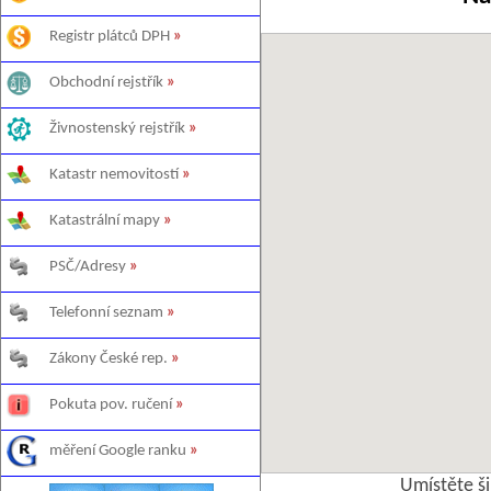
Registr plátců DPH
»
Obchodní rejstřík
»
Živnostenský rejstřík
»
Katastr nemovitostí
»
Katastrální mapy
»
PSČ/Adresy
»
Telefonní seznam
»
Zákony České rep.
»
Pokuta pov. ručení
»
měření Google ranku
»
Umístěte š