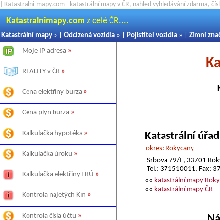
| Katastralni-mapy.com - katastrální mapy v ČR, náhled vyhledávání zdarma, čí
Katastralnimapy.com
z celé ČR....
Katastrální mapy
» |
Odcizená vozidla
» |
Pojistitel vozidla
» |
Zimní zna
Moje IP adresa
»
Ka
REALITY v ČR
»
Cena elektřiny burza
»
Cena plyn burza
»
Kalkulačka hypotéka
»
Katastrální úřa
okres: Rokycany
Kalkulačka úroku
»
Srbova 79/I , 33701 Ro
Tel.: 371510011, Fax: 
Kalkulačka elektřiny ERÚ
»
««
katastrální mapy Rok
««
katastrální mapy ČR
Kontrola najetých Km
»
Kontrola čísla účtu
»
Ná