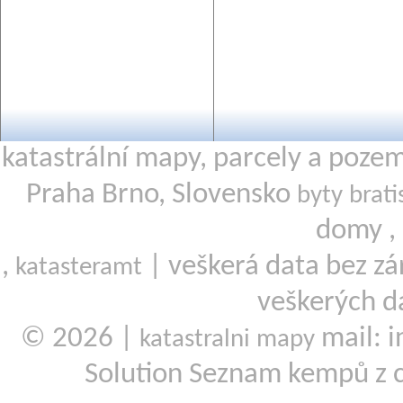
katastrální mapy, parcely a poze
Praha Brno, Slovensko
byty brati
domy ,
,
| veškerá data bez zá
katasteramt
veškerých d
© 2026 |
mail: i
katastralni mapy
Solution Seznam kempů z 