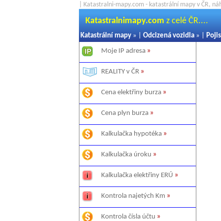
| Katastralni-mapy.com - katastrální mapy v ČR, ná
Katastralnimapy.com
z celé ČR....
Katastrální mapy
» |
Odcizená vozidla
» |
Pojis
Moje IP adresa
»
REALITY v ČR
»
Cena elektřiny burza
»
Cena plyn burza
»
Kalkulačka hypotéka
»
Kalkulačka úroku
»
Kalkulačka elektřiny ERÚ
»
Kontrola najetých Km
»
Kontrola čísla účtu
»