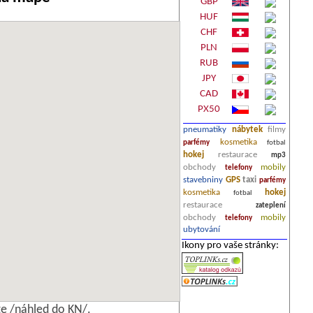
GBP
HUF
CHF
PLN
RUB
JPY
CAD
PX50
pneumatiky
nábytek
filmy
kosmetika
parfémy
fotbal
hokej
restaurace
mp3
obchody
mobily
telefony
stavebniny
GPS
taxi
parfémy
kosmetika
hokej
fotbal
restaurace
zateplení
obchody
mobily
telefony
ubytování
Ikony pro vaše stránky:
e /náhled do KN/.