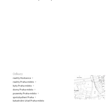
Odkazy
»
reality Hostavice
»
reality Praha-město
»
byty Praha-město
»
domy Praha-město
»
pozemky Praha-město
»
spolubydlení Praha
katastrální úřad Praha-město