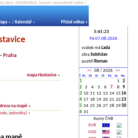
ěsta obce, INFORMACE, katastr nemovitostí online |
apy
» |
Kalendář
»
Přidat odkaz
»
stavice
Pá 07.08.2026
svátek má
Lada
zítra
Soběslav
-
Praha
pozítří
Roman
<<
08 / 2026
>>
mapa Hostavice
»
T
Po
Út
St
Čt
Pá
So
Ne
1
1
2
2
3
4
5
6
7
8
9
3
10
11
12
13
14
15
16
4
17
18
19
20
21
22
23
5
24
25
26
27
28
29
30
dresa na mapě
»
6
31
ely, jednotky) »
Kurzy ČNB
EUR
USD
 na mapě