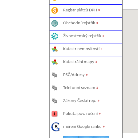
Registr plátců DPH
»
Obchodní rejstřík
»
Živnostenský rejstřík
»
Katastr nemovitostí
»
Katastrální mapy
»
PSČ/Adresy
»
Telefonní seznam
»
Zákony České rep.
»
Pokuta pov. ručení
»
měření Google ranku
»