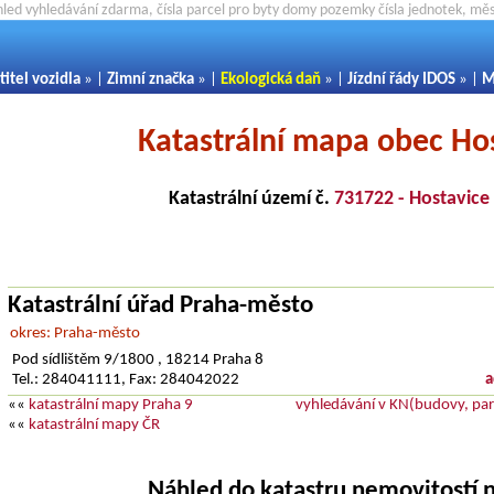
hled vyhledávání zdarma, čísla parcel pro byty domy pozemky čísla jednotek, m
titel vozidla
» |
Zimní značka
» |
Ekologická daň
» |
Jízdní řády IDOS
» |
M
Katastrální mapa obec Ho
Katastrální území č.
731722 - Hostavice
Katastrální úřad Praha-město
okres: Praha-město
Pod sídlištěm 9/1800 , 18214 Praha 8
Tel.: 284041111, Fax: 284042022
a
««
katastrální mapy Praha 9
vyhledávání v KN(budovy, parc
««
katastrální mapy ČR
Náhled do katastru nemovitostí